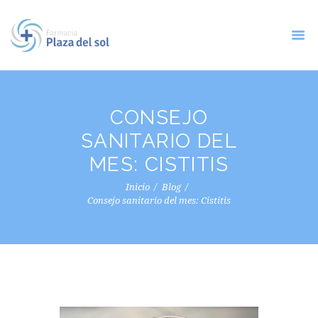
CONSEJO
SANITARIO DEL
MES: CISTITIS
Inicio
Blog
Consejo sanitario del mes: Cistitis