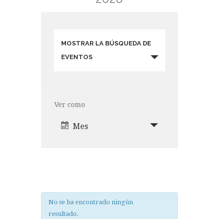
N
A
MOSTRAR LA BÚSQUEDA DE
V
EVENTOS
E
G
A
Ver como
N
A
C
Mes
V
I
E
G
Ó
A
N
C
D
I
No se ha encontrado ningún
Ó
E
resultado.