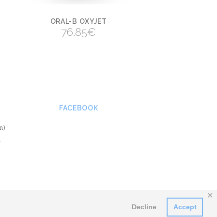
ORAL-B OXYJET
VER
76.85
€
FACEBOOK
n)
m
✕
Decline
Accept
Web: