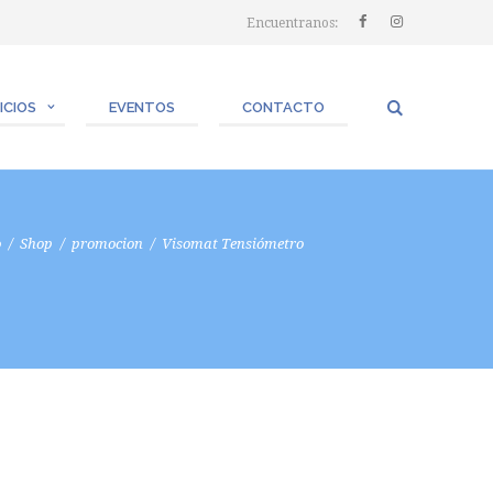
Encuentranos:
ICIOS
EVENTOS
CONTACTO
o
Shop
promocion
Visomat Tensiómetro