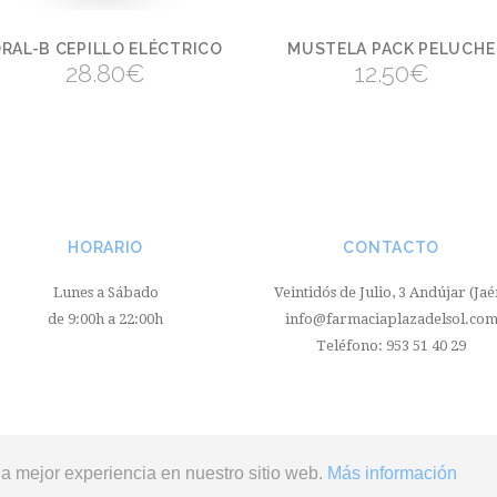
RAL-B CEPILLO ELÉCTRICO
MUSTELA PACK PELUCHE
VER
VER
28.80
€
12.50
€
HORARIO
CONTACTO
Lunes a Sábado
Veintidós de Julio, 3 Andújar (Jaé
de 9:00h a 22:00h
info@farmaciaplazadelsol.co
Teléfono: 953 51 40 29
la mejor experiencia en nuestro sitio web.
Más información
Plaza del Sol
-
Aviso legal
-
Política de cookies
-
Política de privacidad
- Diseño 