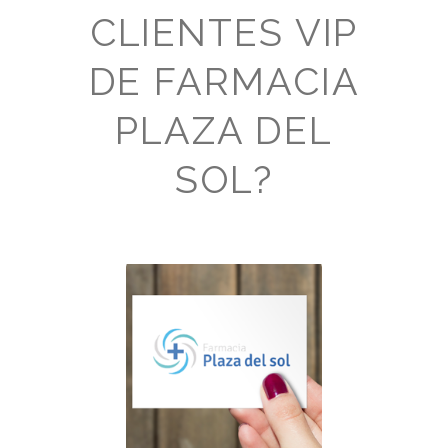
CLIENTES VIP
DE FARMACIA
PLAZA DEL
SOL?
Solicita tu tarjeta de
manera totalmente
gratuita, accede a
ventajas exclusivas y
acumula descuentos en
todas tus compras.